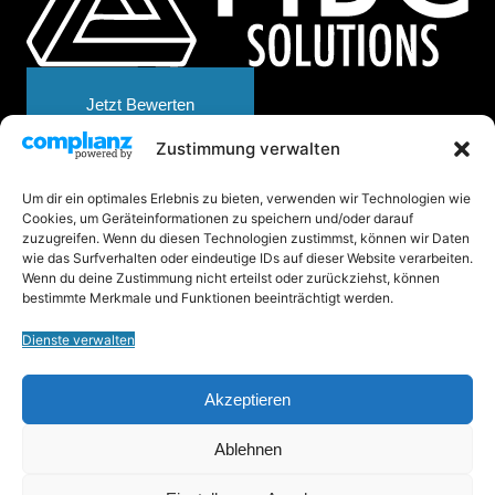
Jetzt Bewerten
Zustimmung verwalten
FIBC solutions GmbH
Um dir ein optimales Erlebnis zu bieten, verwenden wir Technologien wie
Muldenstraße 6c
Cookies, um Geräteinformationen zu speichern und/oder darauf
08304 Schönheide
zuzugreifen. Wenn du diesen Technologien zustimmst, können wir Daten
wie das Surfverhalten oder eindeutige IDs auf dieser Website verarbeiten.
+49 (0) 3771 2593973
Wenn du deine Zustimmung nicht erteilst oder zurückziehst, können
bestimmte Merkmale und Funktionen beeinträchtigt werden.
info@fibc-solutions.com
Dienste verwalten
© 2026 - FIBCS Solutions
Akzeptieren
Impressum
Datenschutz
Ablehnen
Cookie-Richtlinie (EU)